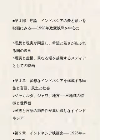
■第１部 序論 インドネシアの夢と願いを
映画にみる──1998年政変以降を中心に
○理想と現実が同居し、希望と若さがあふれ
る国の映画
○現実と虚構、異なる場を越境するメディア
としての映画
●第１章 多彩なインドネシアを構成する民
族と言語、風土と社会
○ジャカルタ、ジャワ、地方──三地域の特
徴と世界観
○民族と言語の独自性が集い織りなすインド
ネシア
●第２章 インドネシア映画史── 1926年～