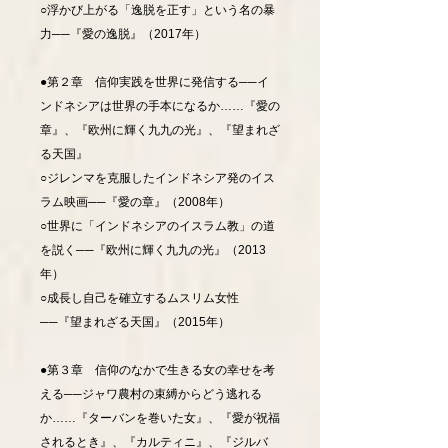
○浮かび上がる「逸脱を正す」という名の暴
力──『愛の逸脱』（2017年）
●第２章 信仰実践を世界に発信する──イ
ンドネシアは世界の手本になるか……『愛の
章』、『欧州に輝く九九の光』、『望まれざ
る天国』
○ジレンマを克服したインドネシア発のイス
ラム映画──『愛の章』（2008年）
○世界に「インドネシアのイスラム教」の道
を説く──『欧州に輝く九九の光』（2013
年）
○成長し自己を確立するムスリム女性
──『望まれざる天国』（2015年）
●第３章 信仰のなかで生きる女の幸せを考
える──ジャワ農村の束縛からどう逃れる
か……『ターバンを巻いた女』、『愛が祝福
されるとき』、『カルティニ』、『ジルバ