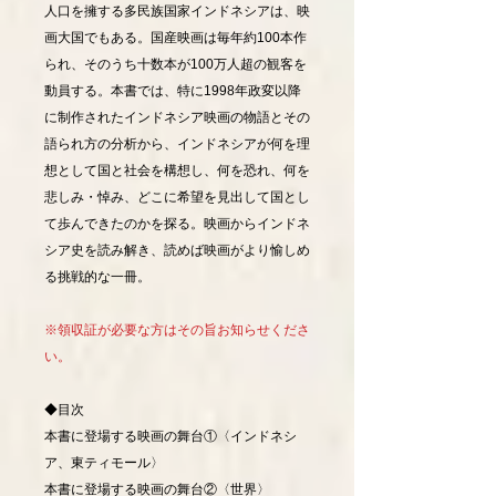
人口を擁する多民族国家インドネシアは、映
画大国でもある。国産映画は毎年約100本作
られ、そのうち十数本が100万人超の観客を
動員する。本書では、特に1998年政変以降
に制作されたインドネシア映画の物語とその
語られ方の分析から、インドネシアが何を理
想として国と社会を構想し、何を恐れ、何を
悲しみ・悼み、どこに希望を見出して国とし
て歩んできたのかを探る。映画からインドネ
シア史を読み解き、読めば映画がより愉しめ
る挑戦的な一冊。
※領収証が必要な方はその旨お知らせくださ
い。
◆目次
本書に登場する映画の舞台①〈インドネシ
ア、東ティモール〉
本書に登場する映画の舞台②〈世界〉