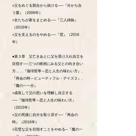
○父をめぐる競合から抜ける──『分かち合
う愛』（2006年）
○女たちが家をまとめる──『三人姉妹』
（2016年）
○父を支えるのをやめる──『窓』（2016
年）
●第３章 父亡きあとに父を受け入れ自立を
目指す──三つの映画にみる父との向き合い
方……『珈琲哲學～恋と人生の味わい方』、
『再会の時～ビューティフル・デイズ２』、
『魔の一一分』
○成長して父の思いを理解し自立する
──『珈琲哲學～恋と人生の味わい方』
（2015年）
○父の死後に自分を取り戻す──『再会の
時』（2016年）
○完璧な父を目指すことをやめる─『魔の一