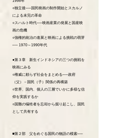
1998年
○独立後──国民映画の制作開始とスカルノ
による未完の革命
○スハルト時代──映画産業の発展と国産映
画の危機
○強権的統治の進展と映画による挑戦の萌芽
── 1970～1990年代
●第３章 新生インドネシアの三つの挑戦を
映画にみる
○権威に頼らず社会をまとめる──政府
（父）－国民（子）関係の再構築
○世界、国内、個人の三層でいかに多様な信
仰を実践するか
○国難の犠牲者を忘却から掘り起こし、国民
として共有する
■第２部 父をめぐる国民の物語の模索──