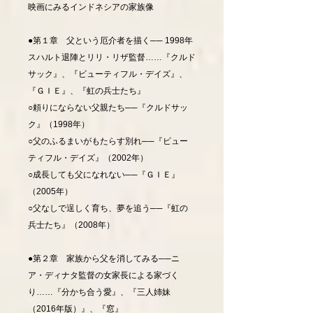
映画にみるインドネシアの家族像
●第１章 父という厄介者を描く── 1998年
スハルト退陣とリリ・リザ監督……『クルド
サック』、『ビューティフル・デイズ』、
『ＧＩＥ』、『虹の兵士たち』
○頼りにならない父親たち──『クルドサッ
ク』（1998年）
○父のふるまいがもたらす別れ──『ビュー
ティフル・デイズ』（2002年）
○成長しても父になれない──『ＧＩＥ』
（2005年）
○父なしで逞しく育ち、夢を追う──『虹の
兵士たち』（2008年）
●第２章 家族から父を消してみる──ニ
ア・ディナタ監督の女家長による家づく
り……『分かち合う愛』、『三人姉妹
（2016年版）』、『窓』