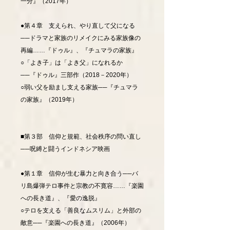
一分』（2017年）
●第４章 支えられ、やり直して父になる
──ドラマと家族のリメイクにみる家族像の
再編……『ドゥル』、『チュマラの家族』
○「よき子」は「よき父」になれるか
──『ドゥル』三部作（2018－2020年）
○弱い父を励まし支える家族──『チュマラ
の家族』（2019年）
■第３部 信仰と規範、社会秩序の問い直し
──呪縛と闘うインドネシア映画
●第１章 信仰が生む暴力と向き合う──バ
リ島爆弾テロ事件と宗教の不寛容……『楽園
への長き道』、『愛の逸脱』
○テロを支える「善良なムスリム」と外部の
敵意──『楽園への長き道』（2006年）