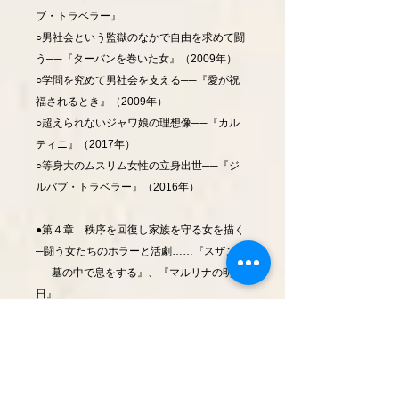
ブ・トラベラー』
○男社会という監獄のなかで自由を求めて闘
う──『ターバンを巻いた女』（2009年）
○学問を究めて男社会を支える──『愛が祝
福されるとき』（2009年）
○超えられないジャワ娘の理想像──『カル
ティニ』（2017年）
○等身大のムスリム女性の立身出世──『ジ
ルバブ・トラベラー』（2016年）
●第４章 秩序を回復し家族を守る女を描く
─闘う女たちのホラーと活劇……『スザンナ
──墓の中で息をする』、『マルリナの明
日』
○「化ける女」の物語を読み替える──『ス
ザンナ─墓の中で息をする』（2018年）
○男たちによる非道の犠牲者に新たな生き方
を示す──『マルリナの明日』（2017年）