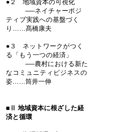
●２ 地域資本の可視化
──
ネイチャーポジ
ティブ実践への基盤づく
り……髙橋康夫
●３ ネットワークがつく
る「もう一つの経済」
──農村における新た
なコミュニティビジネスの
姿……筒井一伸
■Ⅱ 地域資本に根ざした経
済と循環