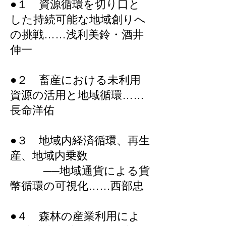
●１ 資源循環を切り口と
した持続可能な地域創りへ
の挑戦……浅利美鈴・酒井
伸一
●２ 畜産における未利用
資源の活用と地域循環……
長命洋佑
●３ 地域内経済循環、再生
産、地域内乗数
──地域通貨による貨
幣循環の可視化……西部忠
●４ 森林の産業利用によ