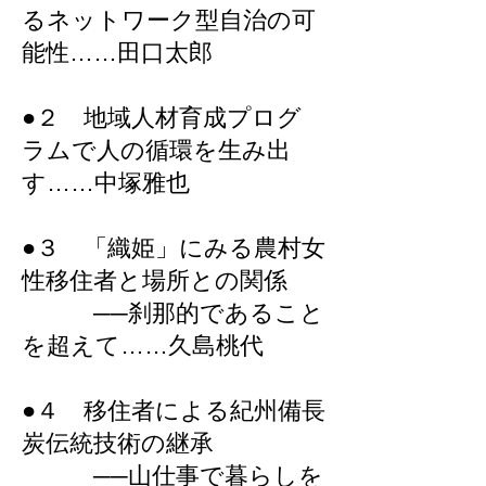
るネットワーク型自治の可
能性……田口太郎
●２ 地域人材育成プログ
ラムで人の循環を生み出
す……中塚雅也
●３ 「織姫」にみる農村女
性移住者と場所との関係
──刹那的であること
を超えて……久島桃代
●４ 移住者による紀州備長
炭伝統技術の継承
──山仕事で暮らしを