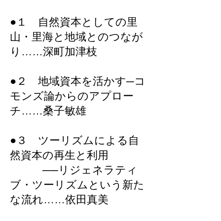
●１ 自然資本としての里
山・里海と地域とのつなが
り……深町加津枝
●２ 地域資本を活かす─コ
モンズ論からのアプロー
チ……桑子敏雄
●３ ツーリズムによる自
然資本の再生と利用
──リジェネラティ
ブ・ツーリズムという新た
な流れ……依田真美