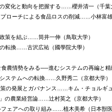
の変化と動向を把握する……櫻井清一（千葉
アプローチによる食品ロスの削減……小林富
政策を結ぶ……筒井一伸（鳥取大学）
の転換……古沢広祐（國學院大學）
な食農情勢をみる──進むシステムの再編と精
システムへの転換……久野秀二（京都大学）
政策の発展とガバナンス……キム・チョルギ
」の農業経営論……辻村英之（京都大学）
ルフェアへの取り組み……植木美希（日本獣