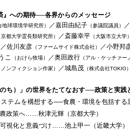
済』への期待──各界からのメッセージ
／嘉田由紀子
合地球環境学研究所）
（参議院議員）
／斎藤幸平
（京都大学霊長類研究所）
（大阪市立大学
／佐川友彦
／小野邦
）
（ファームサイド株式会社）
うこ
／奥田政行
（おけら牧場）
（アル・ケッチァー
／城島茂
（ノンフィクション作家）
（株式会社TOKIO
のち）」の世界をたてなおす──政策と実践
システムを構想する──食農・環境を包括する
農政策へ……秋津元輝（京都大学）
可視化と意義づけ……池上甲一（近畿大学）