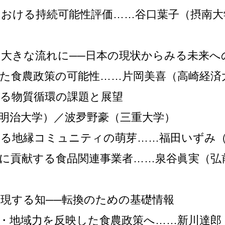
おける持続可能性評価……谷口葉子（摂南大
を大きな流れに──日本の現状からみる未来へ
た食農政策の可能性……片岡美喜（高崎経済
る物質循環の課題と展望
明治大学）／波夛野豪（三重大学）
みる地縁コミュニティの萌芽……福田いずみ
に貢献する食品関連事業者……泉谷眞実（弘
実現する知──転換のための基礎情報
・地域力を反映した食農政策へ……新川達郎