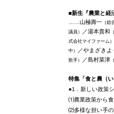
■新生『農業と経
……山極壽一
（総
／湯本貴和
議員）
式会社マイファーム
／やまざきよ
中）
／島村菜津
歌手）
特集「食と農（い
●1．新しい政策
⑴農業政策から食
⑵多様な担い手の