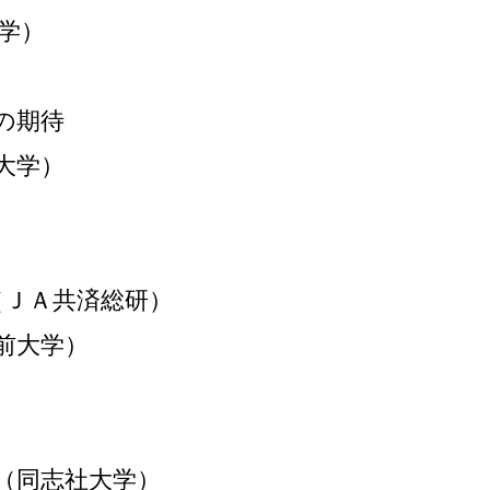
学）
の期待
大学）
（ＪＡ共済総研）
前大学）
（同志社大学）