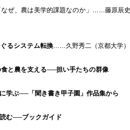
「なぜ、農は美学的課題なのか」……藤原辰
めぐるシステム転換
……久野秀二（京都大学）
食と農を支える──担い手たちの群像
に学ぶ──「聞き書き甲子園」作品集から
読む──ブックガイド