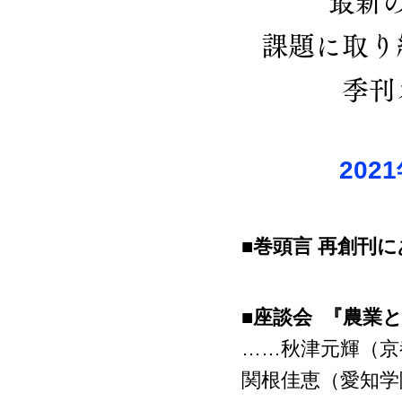
最新
課題に取り
季刊
20
■巻頭言 再創刊
■座談会 『農業
……秋津元輝（京
関根佳恵（愛知学