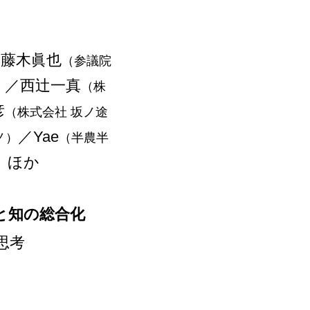
／藤木眞也
（参議院
／西辻一真
）
（株
彦
（株式会社 坂ノ途
／Yae
ノ）
（半農半
ほか
）
と知の総合化
思考