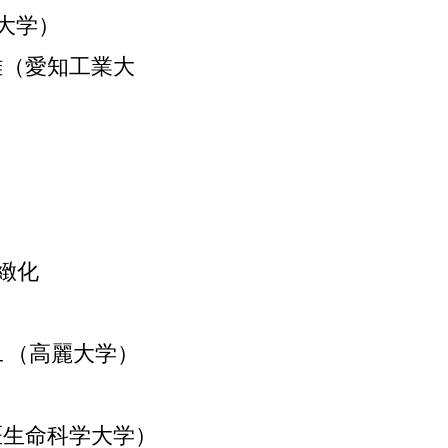
大学）
雄（愛知工業大
緻化
ュ（高麗大学）
医生命科学大学）