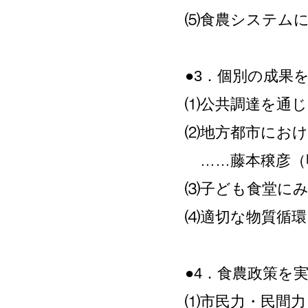
⑸食農システムに
●3．個別の成果
⑴公共調達を通じ
⑵地方都市におけ
……藤本穣彦（
⑶子ども食堂に
⑷適切な物質循環
●4．食農政策を
⑴市民力・民間力