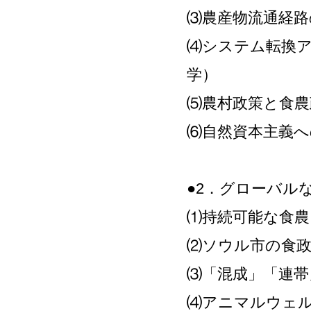
⑶農産物流通経路
⑷システム転換
学）
⑸農村政策と食農
⑹自然資本主義へ
●2．グローバル
⑴持続可能な食農
⑵ソウル市の食
⑶「混成」「連帯
⑷アニマルウェ