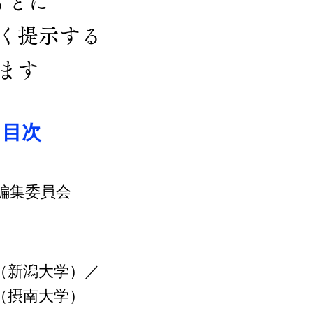
もとに
く提示する
ます
 目次
編集委員会
（新潟大学）／
（摂南大学）