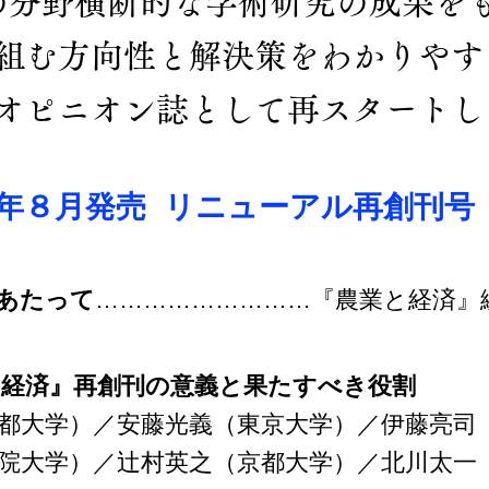
の分野横断的な学術研究の成果を
組む方向性と解決策をわかりやす
オピニオン誌として再スタートし
21年８月発売 リニューアル再創刊号
にあたって
………………………『農業と経済』
と経済』再創刊の意義と果たすべき役割
都大学）／安藤光義（東京大学）／伊藤亮司
院大学）／辻村英之（京都大学）／北川太一