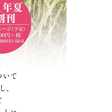
ついて
し、
て