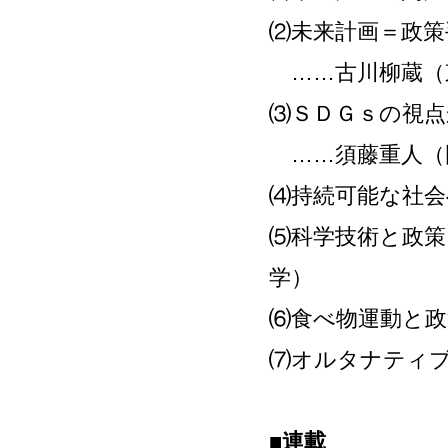
⑵未来計画＝政
……古川柳蔵（
⑶ＳＤＧｓの視点
……須藤重人（
⑷持続可能な社会
⑸科学技術と政策
学）
⑹食べ物運動と政
⑺オルタナティ
■連載