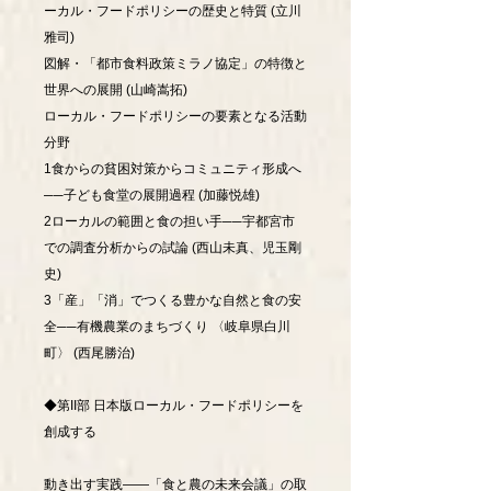
ーカル・フードポリシーの歴史と特質 (立川
雅司)
図解・「都市食料政策ミラノ協定」の特徴と
世界への展開 (山崎嵩拓)
ローカル・フードポリシーの要素となる活動
分野
1食からの貧困対策からコミュニティ形成へ
──子ども食堂の展開過程 (加藤悦雄)
2ローカルの範囲と食の担い手──宇都宮市
での調査分析からの試論 (西山未真、児玉剛
史)
3「産」「消」でつくる豊かな自然と食の安
全──有機農業のまちづくり 〈岐阜県白川
町〉 (西尾勝治)
◆第II部 日本版ローカル・フードポリシーを
創成する
動き出す実践――「食と農の未来会議」の取