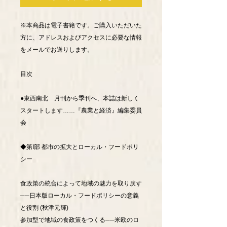
※本商品は電子書籍です。ご購入いただいた
方に、アドレスおよびアクセスに必要な情報
をメールでお送りします。
目次
●東西南北 月刊から季刊へ、本誌は新しく
スタートします……『農業と経済』編集委員
会
◆第I部 都市の拡大とローカル・フードポリ
シー
食政策の統合によって地域の魅力を取り戻す
──日本版ローカル・フードポリシーの意義
と役割 (秋津元輝)
参加型で地域の食政策をつくる──米欧のロ