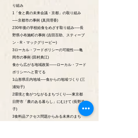
り組み
1「食と農の未来会議・京都」の取り組み
──京都市の事例 (真貝理香)
230年後の学校給食をめざす取り組み──長
野県小布施町の事例 (吉田百助、スティーブ
ン・R・マックグリービー)
3ローカル・フードポリシーの可能性──亀
岡市の事例 (田村典江)
食から広がる地域政策――ローカル・フード
ポリシーへと育てる
1山形県庄内地域──食からの地域づくり (三
浦知子)
2環境と食がつながるまちづくり──東京都
日野市「農のある暮らし」にむけて (長野浩
子)
3食料品アクセス問題からみる未来のまち
(高橋克也)